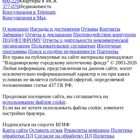
600-229
Квартиры в МСК
377-076
Недвижимость
Консультация в Telegram
.
Консультация в Max
.
О компании
Награды и достижения
Отзывы
Контакты
Заёмщику
Отчеты и декларации
Противодействие коррупции
ПОД/ФТ/ФРОМУ
Отчеты о деятельности некоммерческой
организации
Пользовательское соглашение
Ипотечные
программы
Поиск и подбор недвижимости
Партнеры
Все права на публикуемые на сайте материалы принадлежат
"Владимирскому городскому ипотечному фонду" © 2003-2026
Любая информация, представленная на данном сайте, носит
исключительно информационный характер и ни при каких
условиях не является публичной офертой, определяемой
положениями статьи 437 ГК РФ.
Продолжая посещение сайта, вы соглашаетесь на
использование файлов cookie
.
Если вы не хотите использовать файлы cookie, измените
настройки браузера.
Подписаться на соцсети ВГИФ
Карта сайта
Оставить отзыв
Реквизиты компании
Политика
обработки ПД
Согласие на обработку ПД
Политика