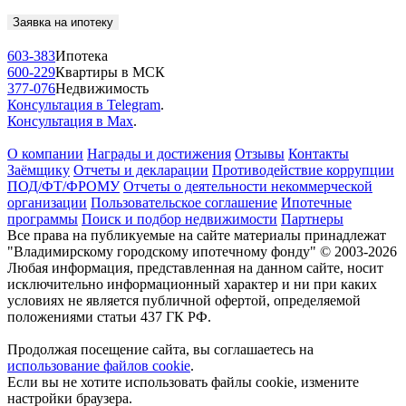
Заявка на ипотеку
603-383
Ипотека
600-229
Квартиры в МСК
377-076
Недвижимость
Консультация в Telegram
.
Консультация в Max
.
О компании
Награды и достижения
Отзывы
Контакты
Заёмщику
Отчеты и декларации
Противодействие коррупции
ПОД/ФТ/ФРОМУ
Отчеты о деятельности некоммерческой
организации
Пользовательское соглашение
Ипотечные
программы
Поиск и подбор недвижимости
Партнеры
Все права на публикуемые на сайте материалы принадлежат
"Владимирскому городскому ипотечному фонду" © 2003-2026
Любая информация, представленная на данном сайте, носит
исключительно информационный характер и ни при каких
условиях не является публичной офертой, определяемой
положениями статьи 437 ГК РФ.
Продолжая посещение сайта, вы соглашаетесь на
использование файлов cookie
.
Если вы не хотите использовать файлы cookie, измените
настройки браузера.