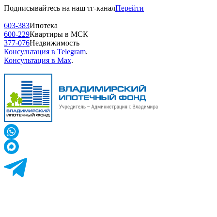
Подписывайтесь на наш тг-канал
Перейти
603-383
Ипотека
600-229
Квартиры в МСК
377-076
Недвижимость
Консультация в Telegram
.
Консультация в Max
.