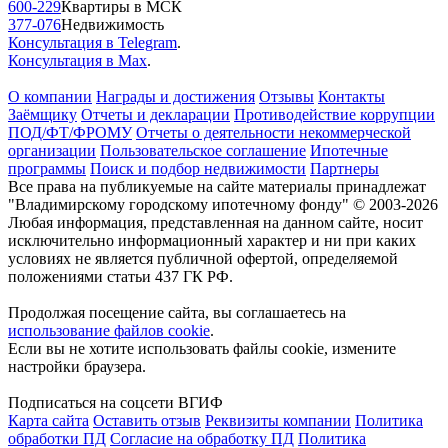
600-229
Квартиры в МСК
377-076
Недвижимость
Консультация в Telegram
.
Консультация в Max
.
О компании
Награды и достижения
Отзывы
Контакты
Заёмщику
Отчеты и декларации
Противодействие коррупции
ПОД/ФТ/ФРОМУ
Отчеты о деятельности некоммерческой
организации
Пользовательское соглашение
Ипотечные
программы
Поиск и подбор недвижимости
Партнеры
Все права на публикуемые на сайте материалы принадлежат
"Владимирскому городскому ипотечному фонду" © 2003-2026
Любая информация, представленная на данном сайте, носит
исключительно информационный характер и ни при каких
условиях не является публичной офертой, определяемой
положениями статьи 437 ГК РФ.
Продолжая посещение сайта, вы соглашаетесь на
использование файлов cookie
.
Если вы не хотите использовать файлы cookie, измените
настройки браузера.
Подписаться на соцсети ВГИФ
Карта сайта
Оставить отзыв
Реквизиты компании
Политика
обработки ПД
Согласие на обработку ПД
Политика