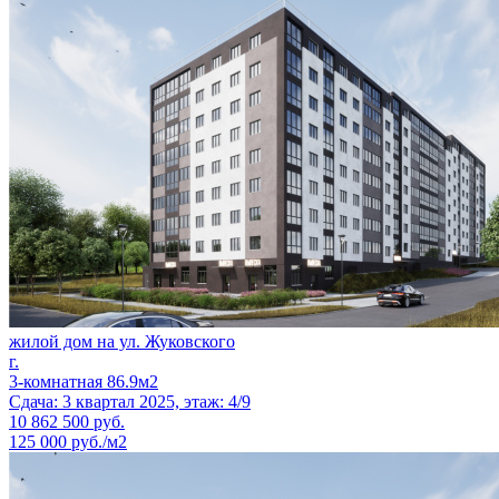
жилой дом на ул. Жуковского
г.
3-комнатная 86.9м2
Сдача: 3 квартал 2025, этаж: 4/9
10 862 500
руб.
125 000 руб./м2