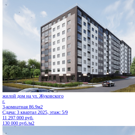
жилой дом на ул. Жуковского
г.
3-комнатная 86.9м2
Сдача: 3 квартал 2025, этаж: 5/9
11 297 000
руб.
130 000 руб./м2