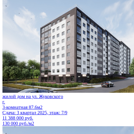
жилой дом на ул. Жуковского
г.
3-комнатная 87.6м2
Сдача: 3 квартал 2025, этаж: 7/9
11 388 000
руб.
130 000 руб./м2