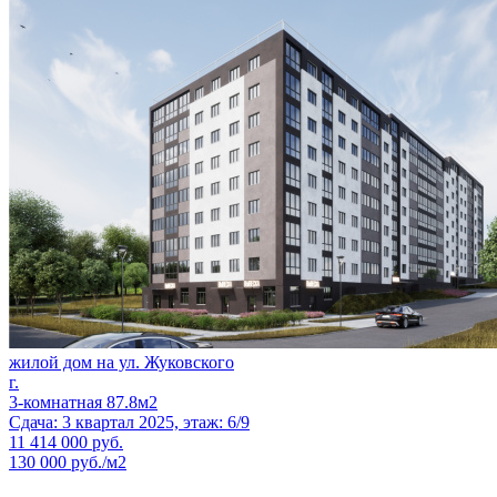
жилой дом на ул. Жуковского
г.
3-комнатная 87.8м2
Сдача: 3 квартал 2025, этаж: 6/9
11 414 000
руб.
130 000 руб./м2