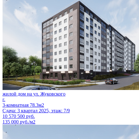
жилой дом на ул. Жуковского
г.
3-комнатная 78.3м2
Сдача: 3 квартал 2025, этаж: 7/9
10 570 500
руб.
135 000 руб./м2