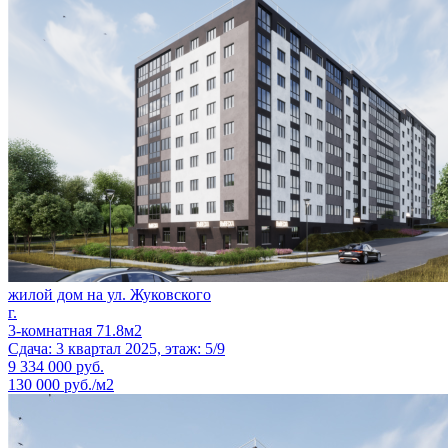
жилой дом на ул. Жуковского
г.
3-комнатная 71.8м2
Сдача: 3 квартал 2025, этаж: 5/9
9 334 000
руб.
130 000 руб./м2