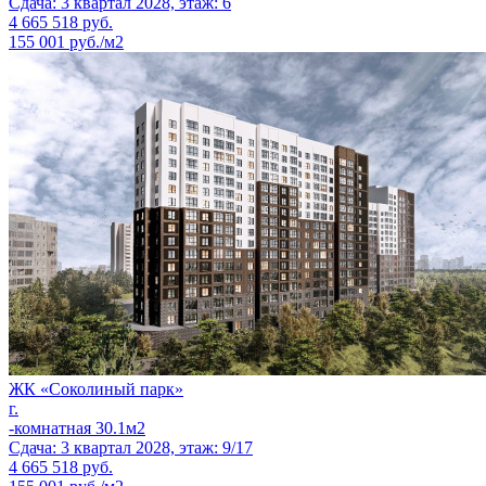
Сдача: 3 квартал 2028, этаж: 6
4 665 518
руб.
155 001 руб./м2
ЖК «Соколиный парк»
г.
-комнатная 30.1м2
Сдача: 3 квартал 2028, этаж: 9/17
4 665 518
руб.