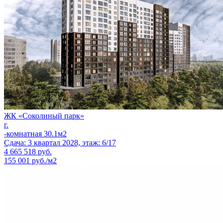
ЖК «Соколиный парк»
г.
-комнатная 30.1м2
Сдача: 3 квартал 2028, этаж: 6/17
4 665 518
руб.
155 001 руб./м2