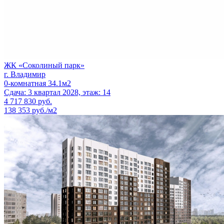
ЖК «Соколиный парк»
г. Владимир
0-комнатная 34.1м2
Сдача: 3 квартал 2028, этаж: 14
4 717 830
руб.
138 353 руб./м2