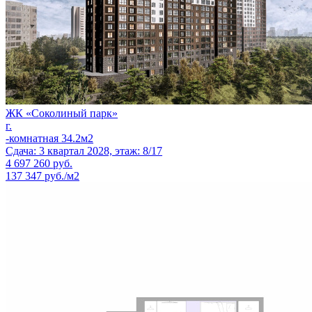
ЖК «Соколиный парк»
г.
-комнатная 34.2м2
Сдача: 3 квартал 2028, этаж: 8/17
4 697 260
руб.
137 347 руб./м2