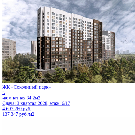
ЖК «Соколиный парк»
г.
-комнатная 34.2м2
Сдача: 3 квартал 2028, этаж: 6/17
4 697 260
руб.
137 347 руб./м2