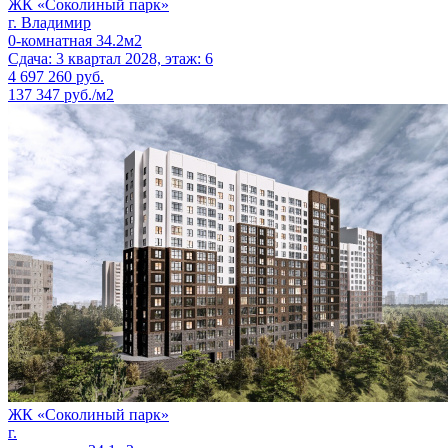
ЖК «Соколиный парк»
г. Владимир
0-комнатная 34.2м2
Сдача: 3 квартал 2028, этаж: 6
4 697 260
руб.
137 347 руб./м2
ЖК «Соколиный парк»
г.