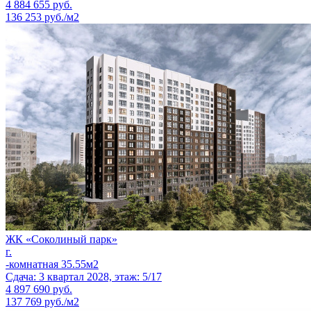
4 884 655
руб.
136 253 руб./м2
ЖК «Соколиный парк»
г.
-комнатная 35.55м2
Сдача: 3 квартал 2028, этаж: 5/17
4 897 690
руб.
137 769 руб./м2