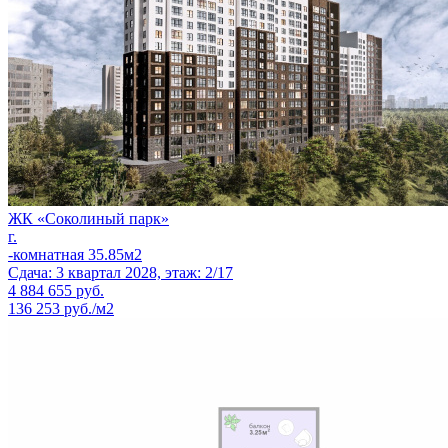
ЖК «Соколиный парк»
г.
-комнатная 35.85м2
Сдача: 3 квартал 2028, этаж: 2/17
4 884 655
руб.
136 253 руб./м2