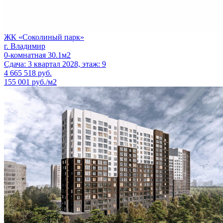
ЖК «Соколиный парк»
г. Владимир
0-комнатная 30.1м2
Сдача: 3 квартал 2028, этаж: 9
4 665 518
руб.
155 001 руб./м2