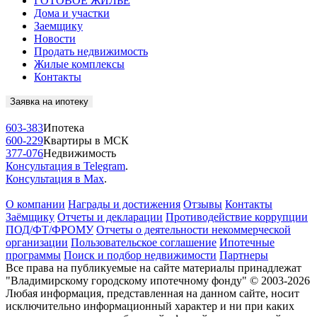
ГОТОВОЕ ЖИЛЬЁ
Дома и участки
Заемщику
Новости
Продать недвижимость
Жилые комплексы
Контакты
Заявка на ипотеку
603-383
Ипотека
600-229
Квартиры в МСК
377-076
Недвижимость
Консультация в Telegram
.
Консультация в Max
.
О компании
Награды и достижения
Отзывы
Контакты
Заёмщику
Отчеты и декларации
Противодействие коррупции
ПОД/ФТ/ФРОМУ
Отчеты о деятельности некоммерческой
организации
Пользовательское соглашение
Ипотечные
программы
Поиск и подбор недвижимости
Партнеры
Все права на публикуемые на сайте материалы принадлежат
"Владимирскому городскому ипотечному фонду" © 2003-2026
Любая информация, представленная на данном сайте, носит
исключительно информационный характер и ни при каких