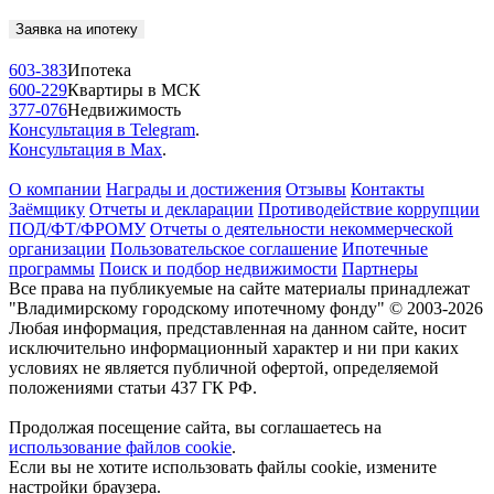
Заявка на ипотеку
603-383
Ипотека
600-229
Квартиры в МСК
377-076
Недвижимость
Консультация в Telegram
.
Консультация в Max
.
О компании
Награды и достижения
Отзывы
Контакты
Заёмщику
Отчеты и декларации
Противодействие коррупции
ПОД/ФТ/ФРОМУ
Отчеты о деятельности некоммерческой
организации
Пользовательское соглашение
Ипотечные
программы
Поиск и подбор недвижимости
Партнеры
Все права на публикуемые на сайте материалы принадлежат
"Владимирскому городскому ипотечному фонду" © 2003-2026
Любая информация, представленная на данном сайте, носит
исключительно информационный характер и ни при каких
условиях не является публичной офертой, определяемой
положениями статьи 437 ГК РФ.
Продолжая посещение сайта, вы соглашаетесь на
использование файлов cookie
.
Если вы не хотите использовать файлы cookie, измените
настройки браузера.