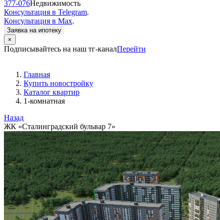
377-076
Недвижимость
Консультация в Telegram
.
Консультация в Max
.
Заявка на ипотеку
×
Подписывайтесь на наш тг-канал
Перейти
Главная
Купить новостройку
Каталог квартир
1-комнатная
Назад
ЖК «Сталинградский бульвар 7»