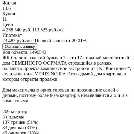
Жилая
13.6
Кухня
11
Цена
4 268 540
руб.
113 525 руб./м2
Ипотека*
23 487
руб./мес
Первый взнос: от 20.01%
Оставить заявку
Код объекта: 1496543.
ЖК Сталинградский бульвар 7 - это 17-этажный монолитный
дом СЕМЕЙНОГО ФОРМАТА строящийся в рамках
большого проекта комплексной застройки от ГК "Континент",
смарт-квартала VERIZINO life. Это седьмой дом квартала, в
котором открыты продажи.
Дом максимально ориентирован на проживание семей с
детьми, поэтому более 80% квартир в нем являются 2-х и 3-х
комнатными:
269 квартир
3 подъезда
137 трешек (51%)
83 двушки (31%)
49 однушек (18%)