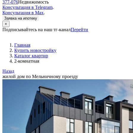
377-076
Недвижимость
Консультация в Telegram
.
Консультация в Max
.
Заявка на ипотеку
×
Подписывайтесь на наш тг-канал
Перейти
Главная
Купить новостройку
Каталог квартир
2-комнатная
Назад
жилой дом по Мельничному проезду