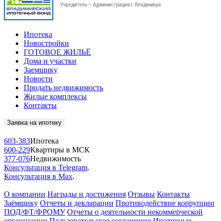
Ипотека
Новостройки
ГОТОВОЕ ЖИЛЬЁ
Дома и участки
Заемщику
Новости
Продать недвижимость
Жилые комплексы
Контакты
Заявка на ипотеку
603-383
Ипотека
600-229
Квартиры в МСК
377-076
Недвижимость
Консультация в Telegram
.
Консультация в Max
.
О компании
Награды и достижения
Отзывы
Контакты
Заёмщику
Отчеты и декларации
Противодействие коррупции
ПОД/ФТ/ФРОМУ
Отчеты о деятельности некоммерческой
организации
Пользовательское соглашение
Ипотечные