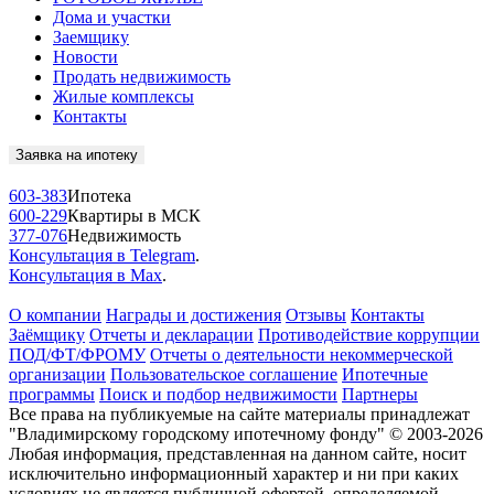
Дома и участки
Заемщику
Новости
Продать недвижимость
Жилые комплексы
Контакты
Заявка на ипотеку
603-383
Ипотека
600-229
Квартиры в МСК
377-076
Недвижимость
Консультация в Telegram
.
Консультация в Max
.
О компании
Награды и достижения
Отзывы
Контакты
Заёмщику
Отчеты и декларации
Противодействие коррупции
ПОД/ФТ/ФРОМУ
Отчеты о деятельности некоммерческой
организации
Пользовательское соглашение
Ипотечные
программы
Поиск и подбор недвижимости
Партнеры
Все права на публикуемые на сайте материалы принадлежат
"Владимирскому городскому ипотечному фонду" © 2003-2026
Любая информация, представленная на данном сайте, носит
исключительно информационный характер и ни при каких
условиях не является публичной офертой, определяемой