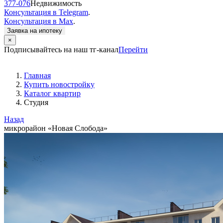
377-076
Недвижимость
Консультация в Telegram
.
Консультация в Max
.
Заявка на ипотеку
×
Подписывайтесь на наш тг-канал
Перейти
Главная
Купить новостройку
Каталог квартир
Студия
Назад
микрорайон «Новая Слобода»