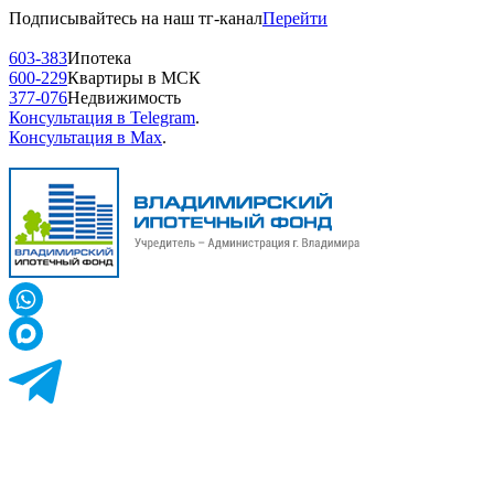
Подписывайтесь на наш тг-канал
Перейти
603-383
Ипотека
600-229
Квартиры в МСК
377-076
Недвижимость
Консультация в Telegram
.
Консультация в Max
.