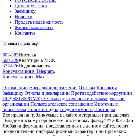
ГОТОВОЕ ЖИЛЬЁ
Дома и участки
Заемщику
Новости
Продать недвижимость
Жилые комплексы
Контакты
Заявка на ипотеку
603-383
Ипотека
600-229
Квартиры в МСК
377-076
Недвижимость
Консультация в Telegram
.
Консультация в Max
.
О компании
Награды и достижения
Отзывы
Контакты
Заёмщику
Отчеты и декларации
Противодействие коррупции
ПОД/ФТ/ФРОМУ
Отчеты о деятельности некоммерческой
организации
Пользовательское соглашение
Ипотечные
программы
Поиск и подбор недвижимости
Партнеры
Все права на публикуемые на сайте материалы принадлежат
"Владимирскому городскому ипотечному фонду" © 2003-2026
Любая информация, представленная на данном сайте, носит
исключительно информационный характер и ни при каких