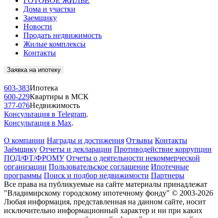
ГОТОВОЕ ЖИЛЬЁ
Дома и участки
Заемщику
Новости
Продать недвижимость
Жилые комплексы
Контакты
Заявка на ипотеку
603-383
Ипотека
600-229
Квартиры в МСК
377-076
Недвижимость
Консультация в Telegram
.
Консультация в Max
.
О компании
Награды и достижения
Отзывы
Контакты
Заёмщику
Отчеты и декларации
Противодействие коррупции
ПОД/ФТ/ФРОМУ
Отчеты о деятельности некоммерческой
организации
Пользовательское соглашение
Ипотечные
программы
Поиск и подбор недвижимости
Партнеры
Все права на публикуемые на сайте материалы принадлежат
"Владимирскому городскому ипотечному фонду" © 2003-2026
Любая информация, представленная на данном сайте, носит
исключительно информационный характер и ни при каких