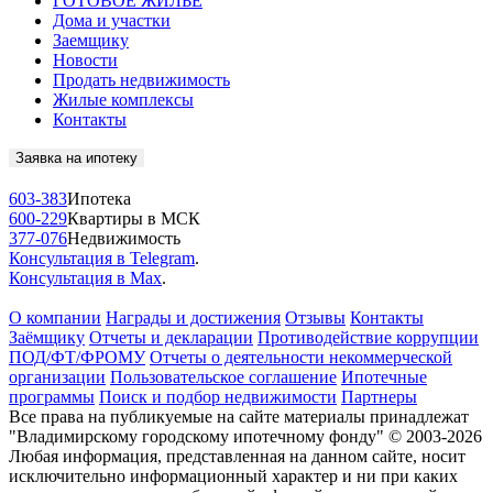
ГОТОВОЕ ЖИЛЬЁ
Дома и участки
Заемщику
Новости
Продать недвижимость
Жилые комплексы
Контакты
Заявка на ипотеку
603-383
Ипотека
600-229
Квартиры в МСК
377-076
Недвижимость
Консультация в Telegram
.
Консультация в Max
.
О компании
Награды и достижения
Отзывы
Контакты
Заёмщику
Отчеты и декларации
Противодействие коррупции
ПОД/ФТ/ФРОМУ
Отчеты о деятельности некоммерческой
организации
Пользовательское соглашение
Ипотечные
программы
Поиск и подбор недвижимости
Партнеры
Все права на публикуемые на сайте материалы принадлежат
"Владимирскому городскому ипотечному фонду" © 2003-2026
Любая информация, представленная на данном сайте, носит
исключительно информационный характер и ни при каких