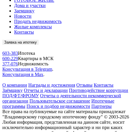
ГОТОВОЕ ЖИЛЬЁ
Дома и участки
Заемщику
Новости
Продать недвижимость
Жилые комплексы
Контакты
Заявка на ипотеку
603-383
Ипотека
600-229
Квартиры в МСК
377-076
Недвижимость
Консультация в Telegram
.
Консультация в Max
.
О компании
Награды и достижения
Отзывы
Контакты
Заёмщику
Отчеты и декларации
Противодействие коррупции
ПОД/ФТ/ФРОМУ
Отчеты о деятельности некоммерческой
организации
Пользовательское соглашение
Ипотечные
программы
Поиск и подбор недвижимости
Партнеры
Все права на публикуемые на сайте материалы принадлежат
"Владимирскому городскому ипотечному фонду" © 2003-2026
Любая информация, представленная на данном сайте, носит
исключительно информационный характер и ни при каких