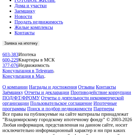
ГОТОВОЕ ЖИЛЬЁ
Дома и участки
Заемщику
Новости
Продать недвижимость
Жилые комплексы
Контакты
Заявка на ипотеку
603-383
Ипотека
600-229
Квартиры в МСК
377-076
Недвижимость
Консультация в Telegram
.
Консультация в Max
.
О компании
Награды и достижения
Отзывы
Контакты
Заёмщику
Отчеты и декларации
Противодействие коррупции
ПОД/ФТ/ФРОМУ
Отчеты о деятельности некоммерческой
организации
Пользовательское соглашение
Ипотечные
программы
Поиск и подбор недвижимости
Партнеры
Все права на публикуемые на сайте материалы принадлежат
"Владимирскому городскому ипотечному фонду" © 2003-2026
Любая информация, представленная на данном сайте, носит
исключительно информационный характер и ни при каких