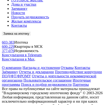
ГОТОВОЕ ЖИЛЬЁ
Дома и участки
Заемщику
Новости
Продать недвижимость
Жилые комплексы
Контакты
Заявка на ипотеку
603-383
Ипотека
600-229
Квартиры в МСК
377-076
Недвижимость
Консультация в Telegram
.
Консультация в Max
.
О компании
Награды и достижения
Отзывы
Контакты
Заёмщику
Отчеты и декларации
Противодействие коррупции
ПОД/ФТ/ФРОМУ
Отчеты о деятельности некоммерческой
организации
Пользовательское соглашение
Ипотечные
программы
Поиск и подбор недвижимости
Партнеры
Все права на публикуемые на сайте материалы принадлежат
"Владимирскому городскому ипотечному фонду" © 2003-2026
Любая информация, представленная на данном сайте, носит
исключительно информационный характер и ни при каких