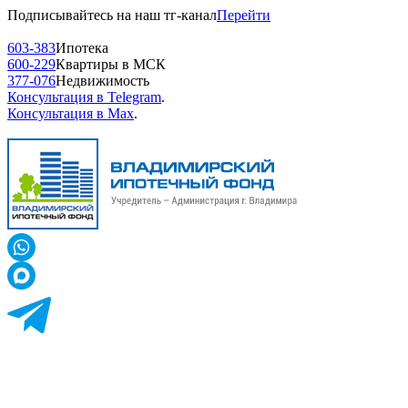
Подписывайтесь на наш тг-канал
Перейти
603-383
Ипотека
600-229
Квартиры в МСК
377-076
Недвижимость
Консультация в Telegram
.
Консультация в Max
.