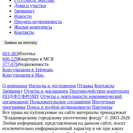
ГОТОВОЕ ЖИЛЬЁ
Дома и участки
Заемщику
Новости
Продать недвижимость
Жилые комплексы
Контакты
Заявка на ипотеку
603-383
Ипотека
600-229
Квартиры в МСК
377-076
Недвижимость
Консультация в Telegram
.
Консультация в Max
.
О компании
Награды и достижения
Отзывы
Контакты
Заёмщику
Отчеты и декларации
Противодействие коррупции
ПОД/ФТ/ФРОМУ
Отчеты о деятельности некоммерческой
организации
Пользовательское соглашение
Ипотечные
программы
Поиск и подбор недвижимости
Партнеры
Все права на публикуемые на сайте материалы принадлежат
"Владимирскому городскому ипотечному фонду" © 2003-2026
Любая информация, представленная на данном сайте, носит
исключительно информационный характер и ни при каких