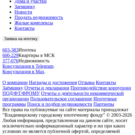
Дома и участки
Заемщику
Новости
Продать недвижимость
Жилые комплексы
Контакты
Заявка на ипотеку
603-383
Ипотека
600-229
Квартиры в МСК
377-076
Недвижимость
Консультация в Telegram
.
Консультация в Max
.
О компании
Награды и достижения
Отзывы
Контакты
Заёмщику
Отчеты и декларации
Противодействие коррупции
ПОД/ФТ/ФРОМУ
Отчеты о деятельности некоммерческой
организации
Пользовательское соглашение
Ипотечные
программы
Поиск и подбор недвижимости
Партнеры
Все права на публикуемые на сайте материалы принадлежат
"Владимирскому городскому ипотечному фонду" © 2003-2026
Любая информация, представленная на данном сайте, носит
исключительно информационный характер и ни при каких
условиях не является публичной офертой, определяемой