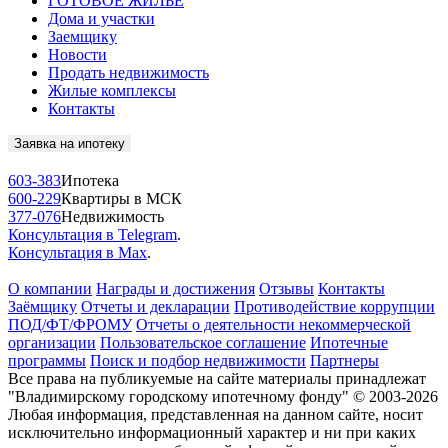
ГОТОВОЕ ЖИЛЬЁ
Дома и участки
Заемщику
Новости
Продать недвижимость
Жилые комплексы
Контакты
Заявка на ипотеку
603-383
Ипотека
600-229
Квартиры в МСК
377-076
Недвижимость
Консультация в Telegram
.
Консультация в Max
.
О компании
Награды и достижения
Отзывы
Контакты
Заёмщику
Отчеты и декларации
Противодействие коррупции
ПОД/ФТ/ФРОМУ
Отчеты о деятельности некоммерческой
организации
Пользовательское соглашение
Ипотечные
программы
Поиск и подбор недвижимости
Партнеры
Все права на публикуемые на сайте материалы принадлежат
"Владимирскому городскому ипотечному фонду" © 2003-2026
Любая информация, представленная на данном сайте, носит
исключительно информационный характер и ни при каких