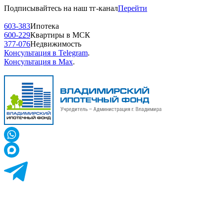
Подписывайтесь на наш тг-канал
Перейти
603-383
Ипотека
600-229
Квартиры в МСК
377-076
Недвижимость
Консультация в Telegram
.
Консультация в Max
.