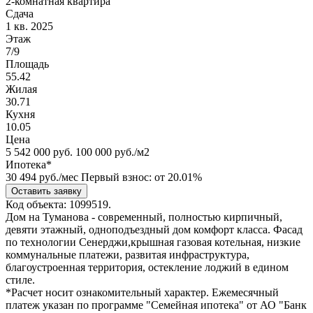
2-комнатная квартира
Сдача
1 кв. 2025
Этаж
7/9
Площадь
55.42
Жилая
30.71
Кухня
10.05
Цена
5 542 000
руб.
100 000 руб./м2
Ипотека*
30 494
руб./мес
Первый взнос: от 20.01%
Оставить заявку
Код объекта: 1099519.
Дом на Туманова - современный, полностью кирпичный,
девяти этажный, одноподъездный дом комфорт класса. Фасад
по технологии Сенерджи,крышная газовая котельная, низкие
коммунальные платежи, развитая инфраструктура,
благоустроенная территория, остекление лоджий в едином
стиле.
*Расчет носит ознакомительный характер. Ежемесячный
платеж указан по программе "Семейная ипотека" от АО "Банк