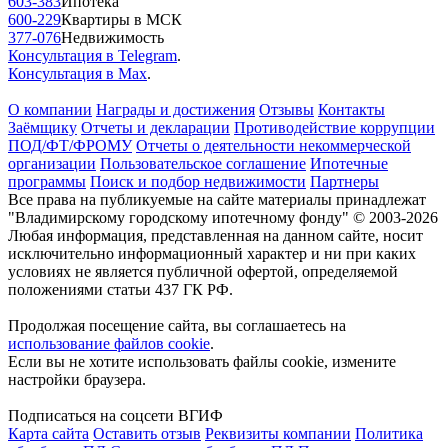
603-383
Ипотека
600-229
Квартиры в МСК
377-076
Недвижимость
Консультация в Telegram
.
Консультация в Max
.
О компании
Награды и достижения
Отзывы
Контакты
Заёмщику
Отчеты и декларации
Противодействие коррупции
ПОД/ФТ/ФРОМУ
Отчеты о деятельности некоммерческой
организации
Пользовательское соглашение
Ипотечные
программы
Поиск и подбор недвижимости
Партнеры
Все права на публикуемые на сайте материалы принадлежат
"Владимирскому городскому ипотечному фонду" © 2003-2026
Любая информация, представленная на данном сайте, носит
исключительно информационный характер и ни при каких
условиях не является публичной офертой, определяемой
положениями статьи 437 ГК РФ.
Продолжая посещение сайта, вы соглашаетесь на
использование файлов cookie
.
Если вы не хотите использовать файлы cookie, измените
настройки браузера.
Подписаться на соцсети ВГИФ
Карта сайта
Оставить отзыв
Реквизиты компании
Политика