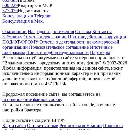
603-383
Ипотека
600-229
Квартиры в МСК
377-076
Недвижимость
Консультация в Telegram
.
Консультация в Max
.
О компании
Награды и достижения
Отзывы
Контакты
Заёмщику
Отчеты и декларации
Противодействие коррупции
ПОД/ФТ/ФРОМУ
Отчеты о деятельности некоммерческой
организации
Пользовательское соглашение
Ипотечные
программы
Поиск и подбор недвижимости
Партнеры
Все права на публикуемые на сайте материалы принадлежат
"Владимирскому городскому ипотечному фонду" © 2003-2026
Любая информация, представленная на данном сайте, носит
исключительно информационный характер и ни при каких
условиях не является публичной офертой, определяемой
положениями статьи 437 ГК РФ.
Продолжая посещение сайта, вы соглашаетесь на
использование файлов cookie
.
Если вы не хотите использовать файлы cookie, измените
настройки браузера.
Подписаться на соцсети ВГИФ
Карта сайта
Оставить отзыв
Реквизиты компании
Политика