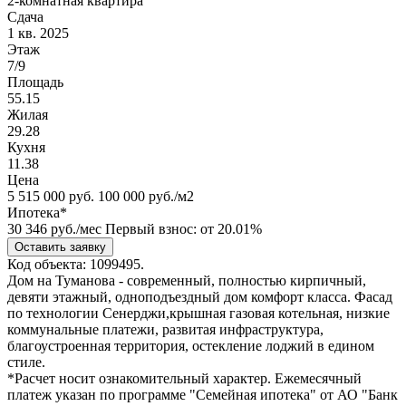
2-комнатная квартира
Сдача
1 кв. 2025
Этаж
7/9
Площадь
55.15
Жилая
29.28
Кухня
11.38
Цена
5 515 000
руб.
100 000 руб./м2
Ипотека*
30 346
руб./мес
Первый взнос: от 20.01%
Оставить заявку
Код объекта: 1099495.
Дом на Туманова - современный, полностью кирпичный,
девяти этажный, одноподъездный дом комфорт класса. Фасад
по технологии Сенерджи,крышная газовая котельная, низкие
коммунальные платежи, развитая инфраструктура,
благоустроенная территория, остекление лоджий в едином
стиле.
*Расчет носит ознакомительный характер. Ежемесячный
платеж указан по программе "Семейная ипотека" от АО "Банк