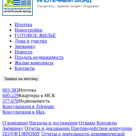
Ипотека
Новостройки
ГОТОВОЕ ЖИЛЬЁ
Дома и участки
Заемщику
Новости
Продать недвижимость
Жилые комплексы
Контакты
Заявка на ипотеку
603-383
Ипотека
600-229
Квартиры в МСК
377-076
Недвижимость
Консультация в Telegram
.
Консультация в Max
.
О компании
Награды и достижения
Отзывы
Контакты
Заёмщику
Отчеты и декларации
Противодействие коррупции
ПОД/ФТ/ФРОМУ
Отчеты о деятельности некоммерческой