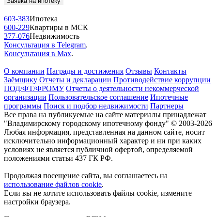
Заявка на ипотеку
603-383
Ипотека
600-229
Квартиры в МСК
377-076
Недвижимость
Консультация в Telegram
.
Консультация в Max
.
О компании
Награды и достижения
Отзывы
Контакты
Заёмщику
Отчеты и декларации
Противодействие коррупции
ПОД/ФТ/ФРОМУ
Отчеты о деятельности некоммерческой
организации
Пользовательское соглашение
Ипотечные
программы
Поиск и подбор недвижимости
Партнеры
Все права на публикуемые на сайте материалы принадлежат
"Владимирскому городскому ипотечному фонду" © 2003-2026
Любая информация, представленная на данном сайте, носит
исключительно информационный характер и ни при каких
условиях не является публичной офертой, определяемой
положениями статьи 437 ГК РФ.
Продолжая посещение сайта, вы соглашаетесь на
использование файлов cookie
.
Если вы не хотите использовать файлы cookie, измените
настройки браузера.