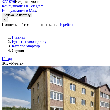
377-076
Недвижимость
Консультация в Telegram
.
Консультация в Max
.
Заявка на ипотеку
×
Подписывайтесь на наш тг-канал
Перейти
Главная
Купить новостройку
Каталог квартир
Студия
Назад
ЖК «Мечта»