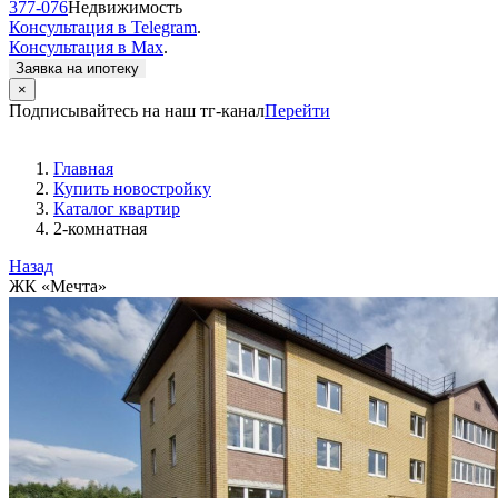
377-076
Недвижимость
Консультация в Telegram
.
Консультация в Max
.
Заявка на ипотеку
×
Подписывайтесь на наш тг-канал
Перейти
Главная
Купить новостройку
Каталог квартир
2-комнатная
Назад
ЖК «Мечта»