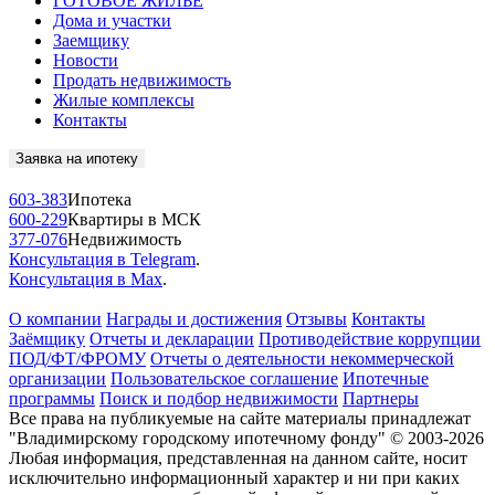
ГОТОВОЕ ЖИЛЬЁ
Дома и участки
Заемщику
Новости
Продать недвижимость
Жилые комплексы
Контакты
Заявка на ипотеку
603-383
Ипотека
600-229
Квартиры в МСК
377-076
Недвижимость
Консультация в Telegram
.
Консультация в Max
.
О компании
Награды и достижения
Отзывы
Контакты
Заёмщику
Отчеты и декларации
Противодействие коррупции
ПОД/ФТ/ФРОМУ
Отчеты о деятельности некоммерческой
организации
Пользовательское соглашение
Ипотечные
программы
Поиск и подбор недвижимости
Партнеры
Все права на публикуемые на сайте материалы принадлежат
"Владимирскому городскому ипотечному фонду" © 2003-2026
Любая информация, представленная на данном сайте, носит
исключительно информационный характер и ни при каких