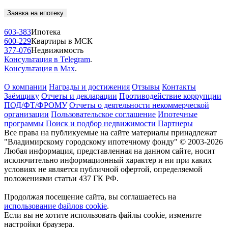
Заявка на ипотеку
603-383
Ипотека
600-229
Квартиры в МСК
377-076
Недвижимость
Консультация в Telegram
.
Консультация в Max
.
О компании
Награды и достижения
Отзывы
Контакты
Заёмщику
Отчеты и декларации
Противодействие коррупции
ПОД/ФТ/ФРОМУ
Отчеты о деятельности некоммерческой
организации
Пользовательское соглашение
Ипотечные
программы
Поиск и подбор недвижимости
Партнеры
Все права на публикуемые на сайте материалы принадлежат
"Владимирскому городскому ипотечному фонду" © 2003-2026
Любая информация, представленная на данном сайте, носит
исключительно информационный характер и ни при каких
условиях не является публичной офертой, определяемой
положениями статьи 437 ГК РФ.
Продолжая посещение сайта, вы соглашаетесь на
использование файлов cookie
.
Если вы не хотите использовать файлы cookie, измените
настройки браузера.