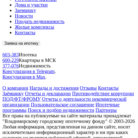
Дома и участки
Заемщику
Новости
Продать недвижимость
Жилые комплексы
Контакты
Заявка на ипотеку
603-383
Ипотека
600-229
Квартиры в МСК
377-076
Недвижимость
Консультация в Telegram
.
Консультация в Max
.
О компании
Награды и достижения
Отзывы
Контакты
Заёмщику
Отчеты и декларации
Противодействие коррупции
ПОД/ФТ/ФРОМУ
Отчеты о деятельности некоммерческой
организации
Пользовательское соглашение
Ипотечные
программы
Поиск и подбор недвижимости
Партнеры
Все права на публикуемые на сайте материалы принадлежат
"Владимирскому городскому ипотечному фонду" © 2003-2026
Любая информация, представленная на данном сайте, носит
исключительно информационный характер и ни при каких
условиях не является публичной офертой, определяемой