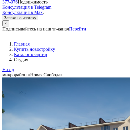
377-076
Недвижимость
Консультация в Telegram
.
Консультация в Max
.
Заявка на ипотеку
×
Подписывайтесь на наш тг-канал
Перейти
Главная
Купить новостройку
Каталог квартир
Студия
Назад
микрорайон «Новая Слобода»