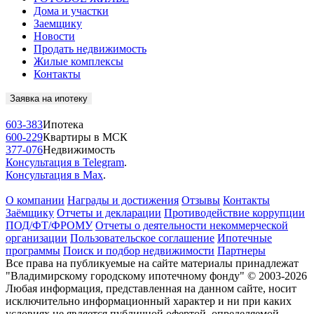
Дома и участки
Заемщику
Новости
Продать недвижимость
Жилые комплексы
Контакты
Заявка на ипотеку
603-383
Ипотека
600-229
Квартиры в МСК
377-076
Недвижимость
Консультация в Telegram
.
Консультация в Max
.
О компании
Награды и достижения
Отзывы
Контакты
Заёмщику
Отчеты и декларации
Противодействие коррупции
ПОД/ФТ/ФРОМУ
Отчеты о деятельности некоммерческой
организации
Пользовательское соглашение
Ипотечные
программы
Поиск и подбор недвижимости
Партнеры
Все права на публикуемые на сайте материалы принадлежат
"Владимирскому городскому ипотечному фонду" © 2003-2026
Любая информация, представленная на данном сайте, носит
исключительно информационный характер и ни при каких
условиях не является публичной офертой, определяемой