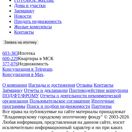
ГОТОВОЕ ЖИЛЬЁ
Дома и участки
Заемщику
Новости
Продать недвижимость
Жилые комплексы
Контакты
Заявка на ипотеку
603-383
Ипотека
600-229
Квартиры в МСК
377-076
Недвижимость
Консультация в Telegram
.
Консультация в Max
.
О компании
Награды и достижения
Отзывы
Контакты
Заёмщику
Отчеты и декларации
Противодействие коррупции
ПОД/ФТ/ФРОМУ
Отчеты о деятельности некоммерческой
организации
Пользовательское соглашение
Ипотечные
программы
Поиск и подбор недвижимости
Партнеры
Все права на публикуемые на сайте материалы принадлежат
"Владимирскому городскому ипотечному фонду" © 2003-2026
Любая информация, представленная на данном сайте, носит
исключительно информационный характер и ни при каких