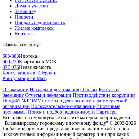
ГОТОВОЕ ЖИЛЬЁ
Дома и участки
Заемщику
Новости
Продать недвижимость
Жилые комплексы
Контакты
Заявка на ипотеку
603-383
Ипотека
600-229
Квартиры в МСК
377-076
Недвижимость
Консультация в Telegram
.
Консультация в Max
.
О компании
Награды и достижения
Отзывы
Контакты
Заёмщику
Отчеты и декларации
Противодействие коррупции
ПОД/ФТ/ФРОМУ
Отчеты о деятельности некоммерческой
организации
Пользовательское соглашение
Ипотечные
программы
Поиск и подбор недвижимости
Партнеры
Все права на публикуемые на сайте материалы принадлежат
"Владимирскому городскому ипотечному фонду" © 2003-2026
Любая информация, представленная на данном сайте, носит
исключительно информационный характер и ни при каких