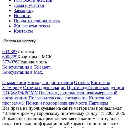
ГОТОВОЕ ЖИЛЬЁ
Дома и участки
Заемщику
Новости
Продать недвижимость
Жилые комплексы
Контакты
Заявка на ипотеку
603-383
Ипотека
600-229
Квартиры в МСК
377-076
Недвижимость
Консультация в Telegram
.
Консультация в Max
.
О компании
Награды и достижения
Отзывы
Контакты
Заёмщику
Отчеты и декларации
Противодействие коррупции
ПОД/ФТ/ФРОМУ
Отчеты о деятельности некоммерческой
организации
Пользовательское соглашение
Ипотечные
программы
Поиск и подбор недвижимости
Партнеры
Все права на публикуемые на сайте материалы принадлежат
"Владимирскому городскому ипотечному фонду" © 2003-2026
Любая информация, представленная на данном сайте, носит
исключительно информационный характер и ни при каких